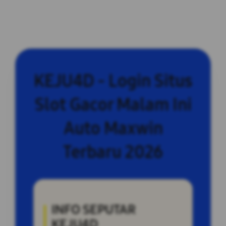
KEJU4D - Login Situs
Slot Gacor Malam Ini
Auto Maxwin
Terbaru 2026
INFO SEPUTAR
KEJU4D