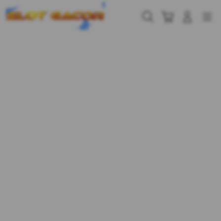
Skip
to
Cari
Troli
Login
Navigation
content