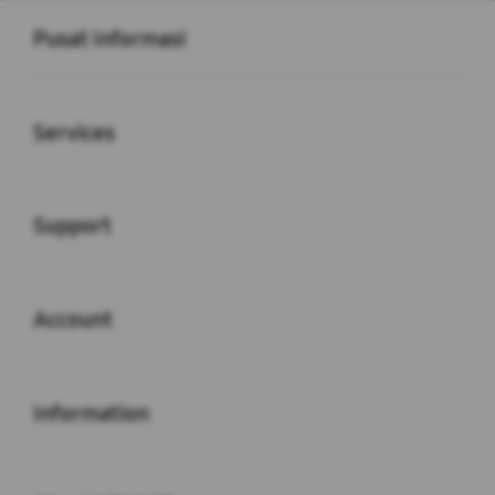
Buka
Footer Navigation
Pusat Informasi
Buka
Services
Buka
Support
Buka
Account
Buka
Information
Buka