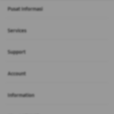
Buka
Footer Navigation
Pusat Informasi
Buka
Services
Buka
Support
Buka
Account
Buka
Information
Buka