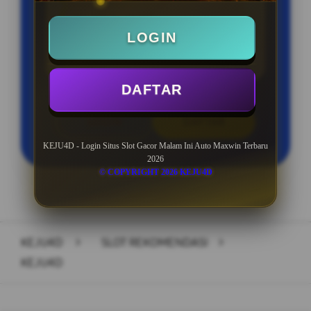
Min WD Rp 25.000
LOGIN
Depo 10k
DAFTAR
LOGIN
DAFTAR
KEJU4D - Login Situs Slot Gacor Malam Ini Auto Maxwin Terbaru
2026
© COPYRIGHT 2026 KEJU4D
Layer Popup Close
KEJU4D
>
SLOT REKOMENDASI
>
KEJU4D