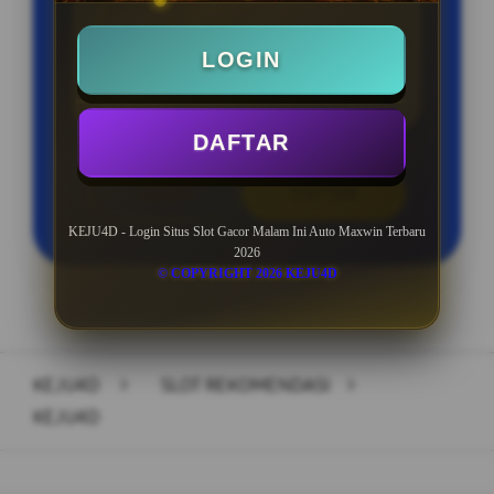
Min WD Rp 25.000
LOGIN
Depo 10k
DAFTAR
LOGIN
DAFTAR
KEJU4D - Login Situs Slot Gacor Malam Ini Auto Maxwin Terbaru
2026
© COPYRIGHT 2026 KEJU4D
Layer Popup Close
KEJU4D
>
SLOT REKOMENDASI
>
KEJU4D