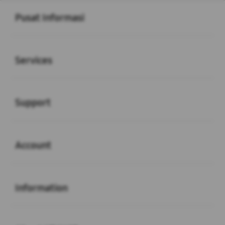
Buka
Footer Navigation
Pusat Informasi
Buka
Services
Buka
Support
Buka
Account
Buka
Information
Buka