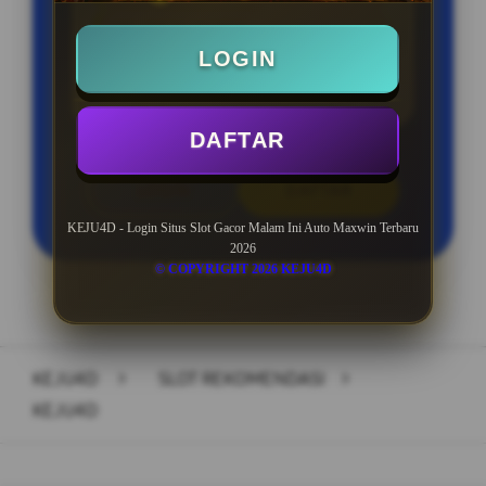
Min WD Rp 25.000
LOGIN
Depo 10k
DAFTAR
LOGIN
DAFTAR
KEJU4D - Login Situs Slot Gacor Malam Ini Auto Maxwin Terbaru
2026
© COPYRIGHT 2026 KEJU4D
Layer Popup Close
KEJU4D
>
SLOT REKOMENDASI
>
KEJU4D