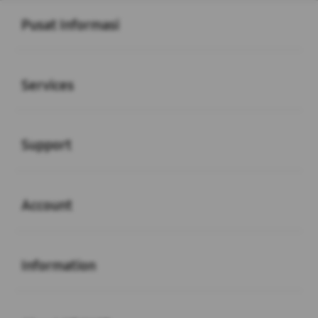
Buka
Footer Navigation
Pusat Informasi
Buka
Services
Buka
Support
Buka
Account
Buka
Information
Buka