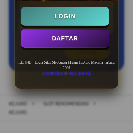
Min WD Rp 25.000
LOGIN
Depo 10k
DAFTAR
LOGIN
DAFTAR
KEJU4D - Login Situs Slot Gacor Malam Ini Auto Maxwin Terbaru
2026
© COPYRIGHT 2026 KEJU4D
Layer Popup Close
KEJU4D
>
SLOT REKOMENDASI
>
KEJU4D