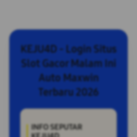
KEJU4D - Login Situs
Slot Gacor Malam Ini
Auto Maxwin
Terbaru 2026
INFO SEPUTAR
KEJU4D