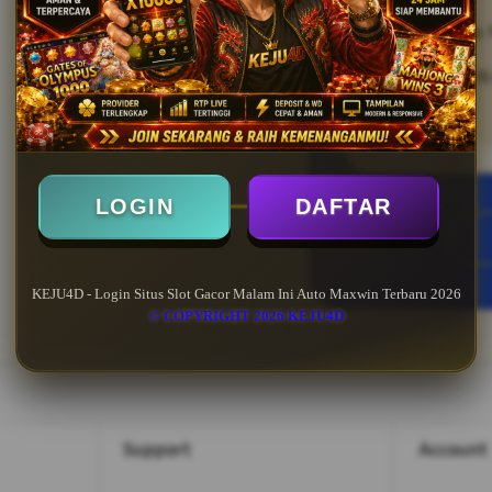
Min Depo Rp.
Min WD Rp 25
Depo 10k
LOGIN
DAFTAR
KEJU4D - Login Situs Slot Gacor Malam Ini Auto Maxwin Terbaru 2026
© COPYRIGHT 2026 KEJU4D
Support
Account