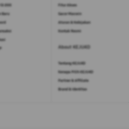
10.000
Fitur Akses
n Baru
Gacor Maxwin
ord
Aturan & Kebijakan
ansaksi
Kontak Resmi
kasi
About KEJU4D
P
Tentang KEJU4D
Kenapa Pilih KEJU4D
Partner & Affiliate
Brand & Identitas