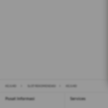
Layer Popup Close
KEJU4D
>
SLOT REKOMENDASI
>
KEJU4D
Footer Navigation
Pusat Informasi
Services