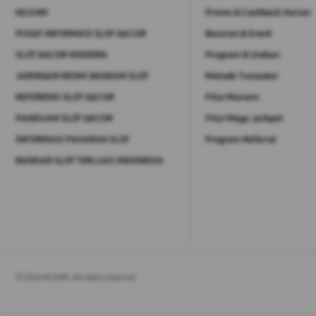
KEJU4D
Promo & Cashback Harian
PUSAT INFORMASI SLOT GACOR
Bocoran & Event
SLOT GACOR MODERN
Program & Undian
JARINGAN RESMI BANDAR SLOT
Metode Transaksi
REFERENSI SLOT GACOR
Fitur Maxwin
PANDUAN SLOT GACOR
Fitur Mega Jackpot
INFORMASI PASARAN SLOT
Program Referral
BANDAR SLOT TERLUAS INDONESIA
© 2026 KEJU4D. All rights reserved.