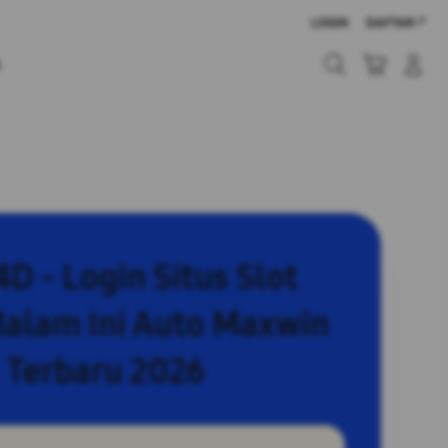
LOGIN
DAFTAR
Cari
Troli
Login/Sign-Up
I
Cari
D - Login Situs Slot
alam Ini Auto Maxwin
Terbaru 2026