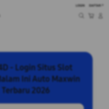
LOGIN
DAFTAR
Cari
Troli
Login/Sign-Up
I
Cari
D - Login Situs Slot
alam Ini Auto Maxwin
Terbaru 2026