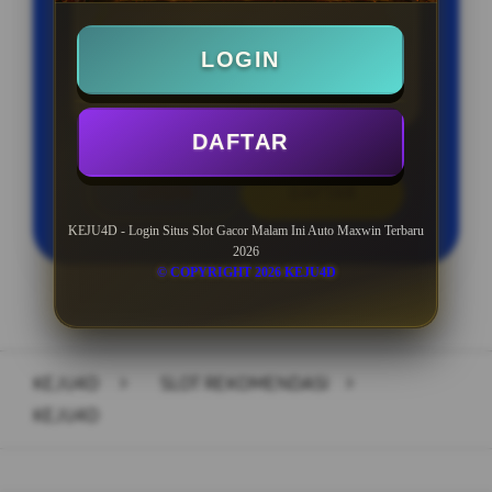
Min WD Rp 25.000
LOGIN
Depo 10k
DAFTAR
LOGIN
DAFTAR
KEJU4D - Login Situs Slot Gacor Malam Ini Auto Maxwin Terbaru
2026
© COPYRIGHT 2026 KEJU4D
Layer Popup Close
KEJU4D
>
SLOT REKOMENDASI
>
KEJU4D