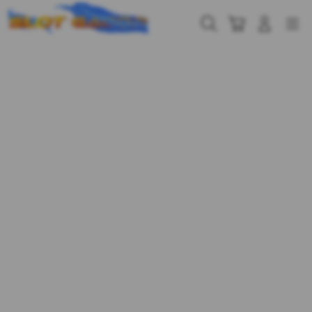
Skip
to
Cari
Troli
Login
Navigation
content