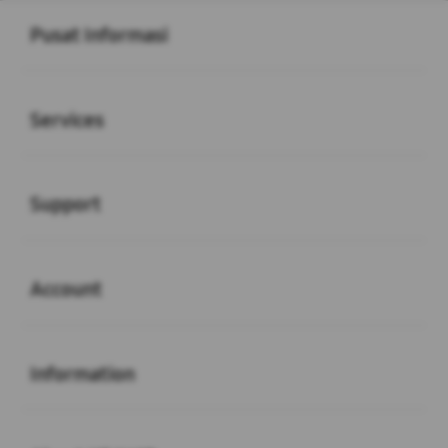
Buka
Footer Navigation
Pusat Informasi
Buka
Services
Buka
Support
Buka
Account
Buka
Information
Buka