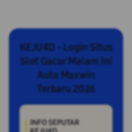
KEJU4D - Login Situs
Slot Gacor Malam Ini
Auto Maxwin
Terbaru 2026
INFO SEPUTAR
KEJU4D