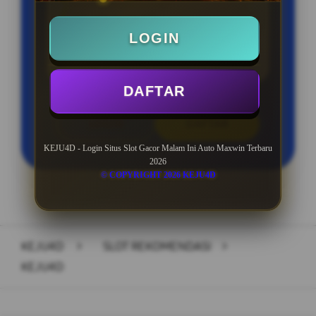
Min WD Rp 25.000
LOGIN
Depo 10k
DAFTAR
LOGIN
DAFTAR
KEJU4D - Login Situs Slot Gacor Malam Ini Auto Maxwin Terbaru
2026
© COPYRIGHT 2026 KEJU4D
Layer Popup Close
KEJU4D
>
SLOT REKOMENDASI
>
KEJU4D