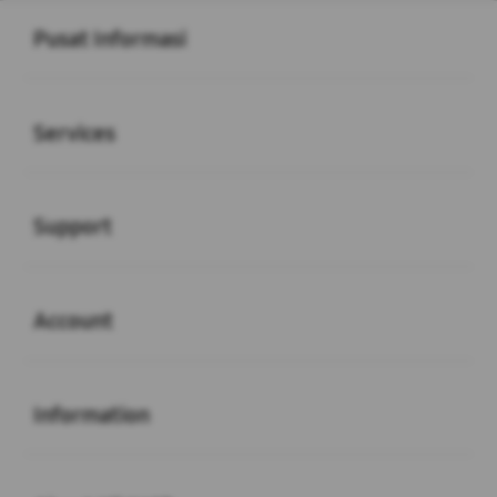
Buka
Footer Navigation
Pusat Informasi
Buka
Services
Buka
Support
Buka
Account
Buka
Information
Buka