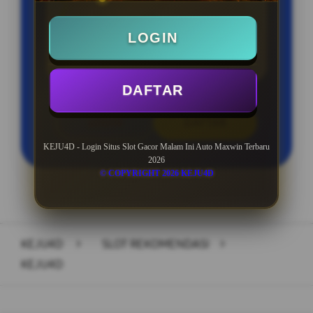
Min WD Rp 25.000
LOGIN
Depo 10k
DAFTAR
LOGIN
DAFTAR
KEJU4D - Login Situs Slot Gacor Malam Ini Auto Maxwin Terbaru
2026
© COPYRIGHT 2026 KEJU4D
Layer Popup Close
KEJU4D
>
SLOT REKOMENDASI
>
KEJU4D