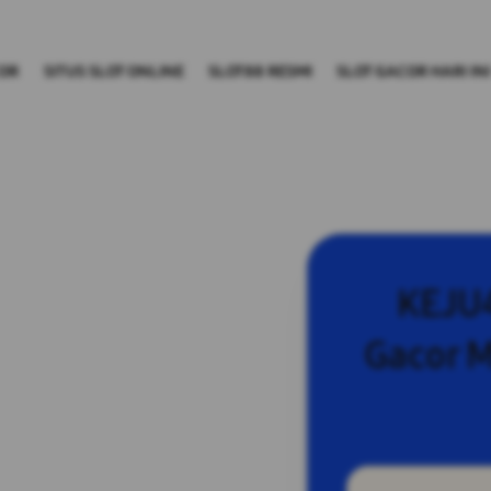
COR
SITUS SLOT ONLINE
SLOT88 RESMI
SLOT GACOR HARI IN
KEJU4
Gacor M