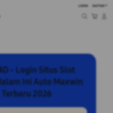
LOGIN
DAFTAR
Cari
Troli
Login/Sign-Up
I
Cari
D - Login Situs Slot
alam Ini Auto Maxwin
Terbaru 2026