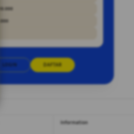
 10.000
.000
LOGIN
DAFTAR
Information