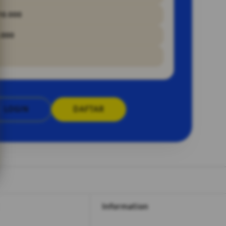
 10.000
.000
LOGIN
DAFTAR
Information