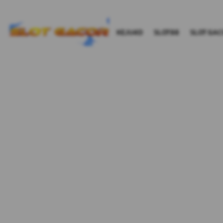
Skip
to
content
KEJU4D
SLOT88
SLOT GA