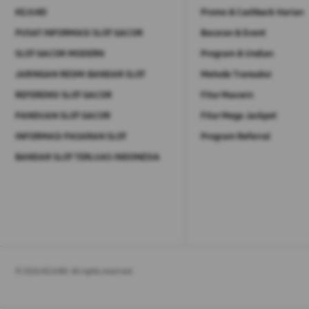
KEJU4D
Promo & Cashback Harian
PUSAT INFORMASI SLOT GACOR
Bocoran & Event
SLOT GACOR MODERN
Program & Undian
JARINGAN RESMI BANDAR SLOT
Metode Transaksi
REFERENSI SLOT GACOR
Fitur Maxwin
PANDUAN SLOT GACOR
Fitur Mega Jackpot
INFORMASI PASARAN SLOT
Program Referral
BANDAR SLOT TERLUAS INDONESIA
© 2026 KEJU4D. All rights reserved.