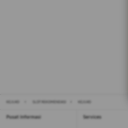
Layer Popup Close
KEJU4D
>
SLOT REKOMENDASI
>
KEJU4D
Footer Navigation
Pusat Informasi
Services