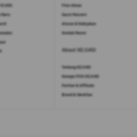
10.000
Fitur Akses
n Baru
Gacor Maxwin
ord
Aturan & Kebijakan
ansaksi
Kontak Resmi
kasi
About KEJU4D
P
Tentang KEJU4D
Kenapa Pilih KEJU4D
Partner & Affiliate
Brand & Identitas