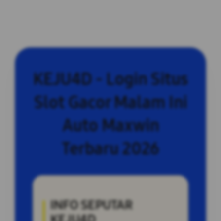
KEJU4D - Login Situs
Slot Gacor Malam Ini
Auto Maxwin
Terbaru 2026
INFO SEPUTAR
KEJU4D