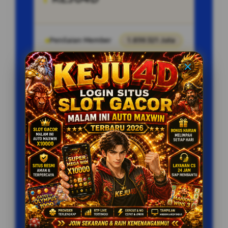
Penilaian Member
1.859.321 Juta
Deposit
Rata-rata 0.1 Detik
Penarikan
Rata-rata 1 Menit
Platform
Mobile-Friendly
Situs Resmi KEJU4D!
KEJU4D
Min Depo Rp. 10.000