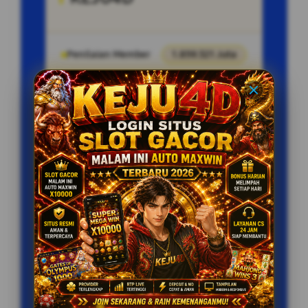
Penilaian Member
1.859.321 Juta
Deposit
Rata-rata 0.1 Detik
Penarikan
Rata-rata 1 Menit
Platform
Mobile-Friendly
Situs Resmi KEJU4D!
KEJU4D
Min Depo Rp. 10.000