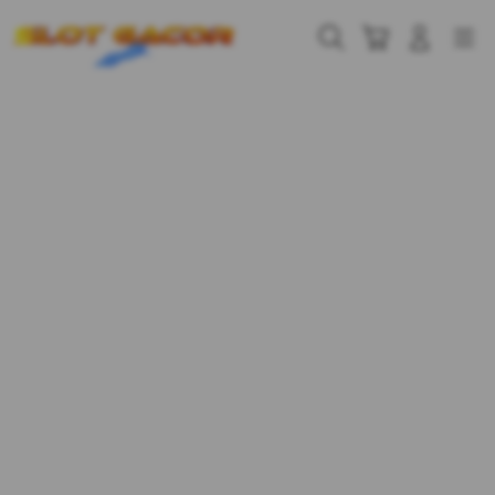
Skip
to
Cari
Troli
Login
Navigation
content