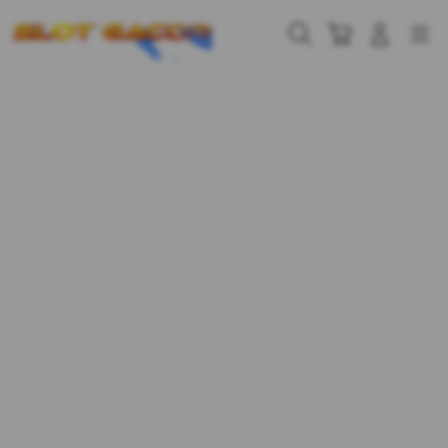
Skip
to
Cari
Troli
Login
Navigation
content