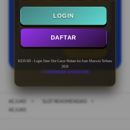
Min WD Rp 25.000
LOGIN
Depo 10k
DAFTAR
LOGIN
DAFTAR
KEJU4D - Login Situs Slot Gacor Malam Ini Auto Maxwin Terbaru
2026
© COPYRIGHT 2026 KEJU4D
Layer Popup Close
KEJU4D
>
SLOT REKOMENDASI
>
KEJU4D