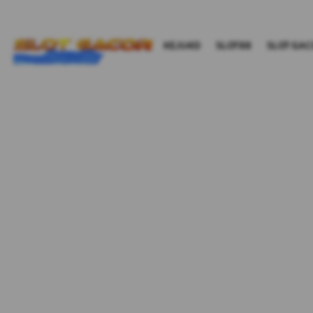
Skip
to
content
KEJU4D
SLOT88
SLOT GA