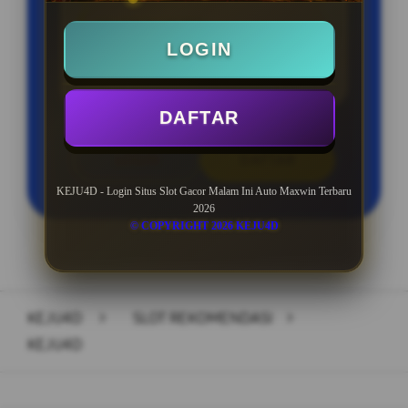
Min WD Rp 25.000
LOGIN
Depo 10k
DAFTAR
LOGIN
DAFTAR
KEJU4D - Login Situs Slot Gacor Malam Ini Auto Maxwin Terbaru
2026
© COPYRIGHT 2026 KEJU4D
Layer Popup Close
KEJU4D
>
SLOT REKOMENDASI
>
KEJU4D