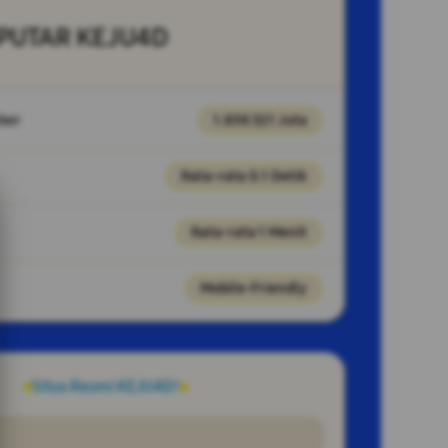
EPUTAR KEJU4D
ber
1.859.321 Juta
Rata-rata 0.1 Detik
Rata-rata 1 Menit
Mobile-Friendly
Situs Resmi KEJU4D!