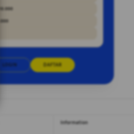
 10.000
.000
LOGIN
DAFTAR
Information