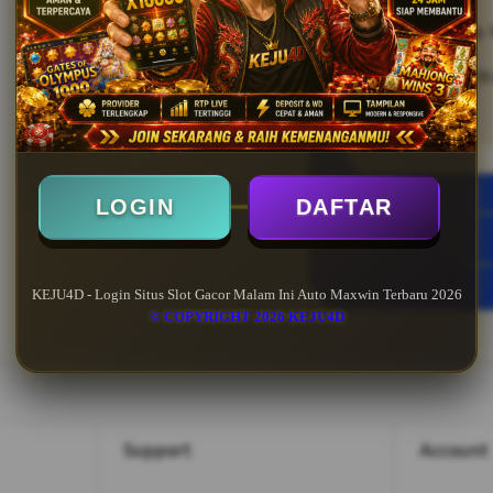
Min Depo Rp.
Min WD Rp 25
Depo 10k
LOGIN
DAFTAR
KEJU4D - Login Situs Slot Gacor Malam Ini Auto Maxwin Terbaru 2026
© COPYRIGHT 2026 KEJU4D
Support
Account