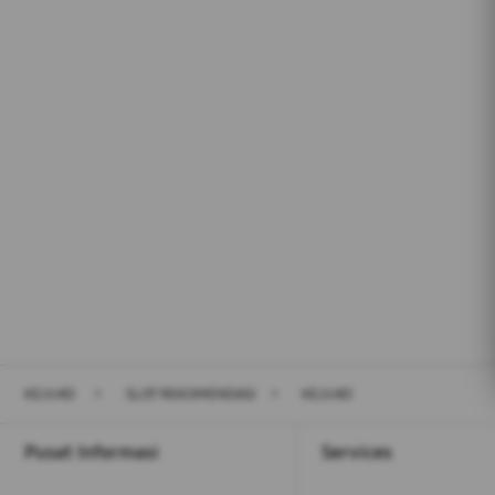
Layer Popup Close
KEJU4D
>
SLOT REKOMENDASI
>
KEJU4D
Footer Navigation
Pusat Informasi
Services