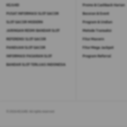
KEJU4D
Promo & Cashback Harian
PUSAT INFORMASI SLOT GACOR
Bocoran & Event
SLOT GACOR MODERN
Program & Undian
JARINGAN RESMI BANDAR SLOT
Metode Transaksi
REFERENSI SLOT GACOR
Fitur Maxwin
PANDUAN SLOT GACOR
Fitur Mega Jackpot
INFORMASI PASARAN SLOT
Program Referral
BANDAR SLOT TERLUAS INDONESIA
© 2026 KEJU4D. All rights reserved.